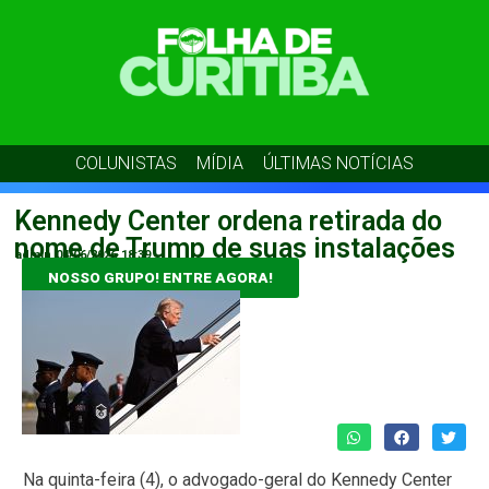
COLUNISTAS
MÍDIA
ÚLTIMAS NOTÍCIAS
Kennedy Center ordena retirada do
nome de Trump de suas instalações
admin
04/06/2026
18:39
NOSSO GRUPO! ENTRE AGORA!
Na quinta-feira (4), o advogado-geral do Kennedy Center