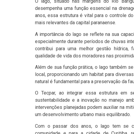
O lago, situado nas margens do Rio Barigu
desempenha uma função essencial na drenage
anos, essa estrutura é vital para o controle d
mais relevantes da capital paranaense.
A importância do lago se reflete na sua capac
especialmente durante períodos de chuvas inte
contribui para uma melhor gestão hídrica, f
qualidade de vida dos moradores nas proximid
Além de sua função prática, o lago também se
local, proporcionando um habitat para diversa
natural é fundamental para a preservação da fau
O Tecpar, ao integrar essa estrutura em
sustentabilidade e a inovação no manejo am
intervenções planejadas podem auxiliar na mi
um desenvolvimento urbano mais equilibrado.
Com o passar dos anos, o lago tem se co
comunidade e para a cidade de Curitiba, 