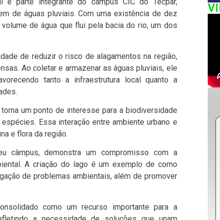
i e parte integrante do câmpus CIC do Tecpar,
V
m de águas pluviais. Com uma existência de dez
o volume de água que flui pela bacia do rio, um dos
idade de reduzir o risco de alagamentos na região,
nsas. Ao coletar e armazenar as águas pluviais, ele
avorecendo tanto a infraestrutura local quanto a
ades.
 torna um ponto de interesse para a biodiversidade
s espécies. Essa interação entre ambiente urbano e
na e flora da região.
 seu câmpus, demonstra um compromisso com a
biental. A criação do lago é um exemplo de como
tigação de problemas ambientais, além de promover
nsolidado como um recurso importante para a
refletindo a necessidade de soluções que unam