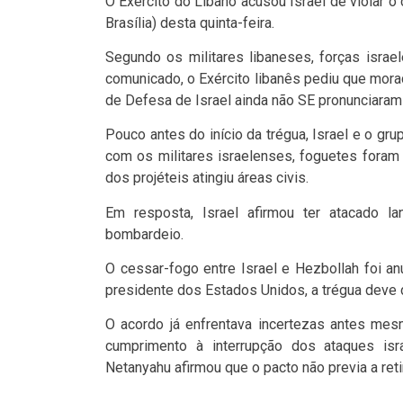
O Exército do Líbano acusou Israel de violar o
Brasília) desta quinta-feira.
Segundo os militares libaneses, forças israe
comunicado, o Exército libanês pediu que mora
de Defesa de Israel ainda não SE pronunciara
Pouco antes do início da trégua, Israel e o gr
com os militares israelenses, foguetes foram 
dos projéteis atingiu áreas civis.
Em resposta, Israel afirmou ter atacado 
bombardeio.
O cessar-fogo entre Israel e Hezbollah foi a
presidente dos Estados Unidos, a trégua deve d
O acordo já enfrentava incertezas antes mes
cumprimento à interrupção dos ataques isra
Netanyahu afirmou que o pacto não previa a reti