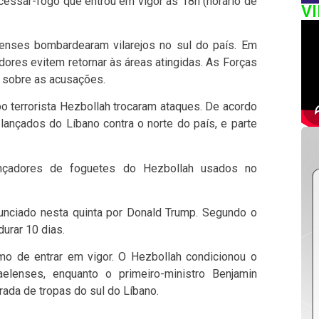
 cessar-fogo que entrou em vigor às 18h (horário de
V
lenses bombardearam vilarejos no sul do país. Em
dores evitem retornar às áreas atingidas. As Forças
m sobre as acusações.
upo terrorista Hezbollah trocaram ataques. De acordo
lançados do Líbano contra o norte do país, e parte
lançadores de foguetes do Hezbollah usados no
nunciado nesta quinta por Donald Trump. Segundo o
urar 10 dias.
mo de entrar em vigor. O Hezbollah condicionou o
elenses, enquanto o primeiro-ministro Benjamin
rada de tropas do sul do Líbano.