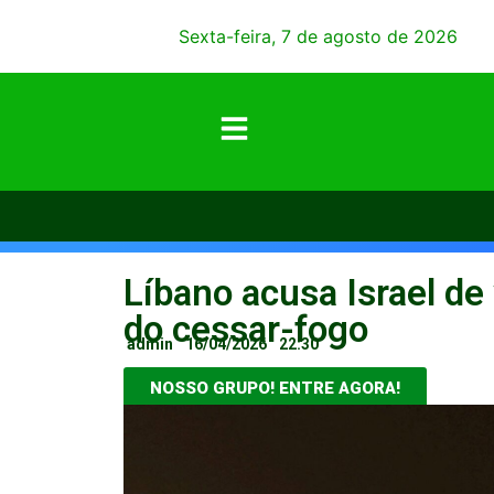
Sexta-feira, 7 de agosto de 2026
Líbano acusa Israel de 
do cessar-fogo
admin
16/04/2026
22:30
NOSSO GRUPO! ENTRE AGORA!