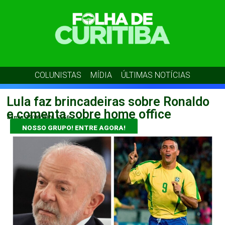
COLUNISTAS
MÍDIA
ÚLTIMAS NOTÍCIAS
Lula faz brincadeiras sobre Ronaldo
e comenta sobre home office
admin
19/06/2026
13:56
NOSSO GRUPO! ENTRE AGORA!