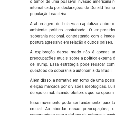
o temor de uma possível invasão americana no
intensificado por declarações de Donald Trum
população brasileira.
A abordagem de Lula visa capitalizar sobre 
ambiente político conturbado. O ex-presi
soberania nacional, contrastando com a imag
postura agressiva em relação a outros países.
A exploração desse medo não é apenas uma
preocupações atuais sobre a política externa
de Trump. Essa estratégia pode ressoar com
questões de soberania e autonomia do Brasil.
Além disso, a narrativa em torno de uma poss
eleição marcada por divisões ideológicas. Lu
de apoio, mobilizando eleitores que se opõem a
Esse movimento pode ser fundamental para Lul
crucial. Ao abordar essas preocupações, 
compromisso com a defesa da soberania nacion