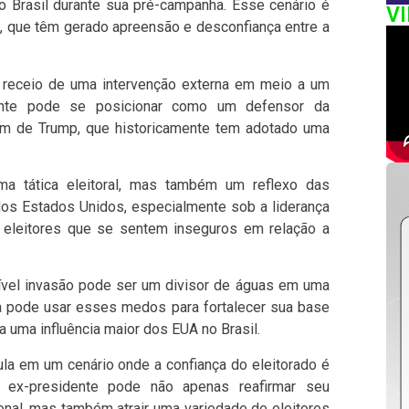
 Brasil durante sua pré-campanha. Esse cenário é
V
p, que têm gerado apreensão e desconfiança entre a
o receio de uma intervenção externa em meio a um
dente pode se posicionar como um defensor da
em de Trump, que historicamente tem adotado uma
 tática eleitoral, mas também um reflexo das
 dos Estados Unidos, especialmente sob a liderança
 eleitores que se sentem inseguros em relação a
ível invasão pode ser um divisor de águas em uma
la pode usar esses medos para fortalecer sua base
 uma influência maior dos EUA no Brasil.
a em um cenário onde a confiança do eleitorado é
o ex-presidente pode não apenas reafirmar seu
al, mas também atrair uma variedade de eleitores