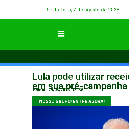
Sexta-feira, 7 de agosto de 2026
Lula pode utilizar rec
em sua pré-campanha
admin
29/05/2026
09:56
NOSSO GRUPO! ENTRE AGORA!