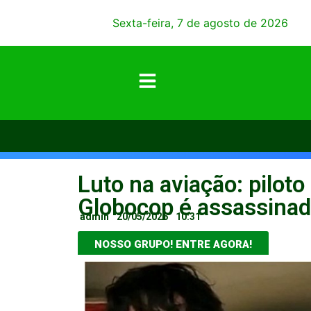
Sexta-feira, 7 de agosto de 2026
Luto na aviação: piloto
Globocop é assassina
admin
20/05/2026
10:31
NOSSO GRUPO! ENTRE AGORA!