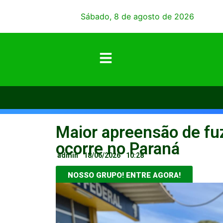
Sábado, 8 de agosto de 2026
Maior apreensão de fuz
ocorre no Paraná
admin
18/06/2026
10:28
NOSSO GRUPO! ENTRE AGORA!