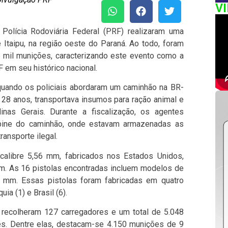
V
 Polícia Rodoviária Federal (PRF) realizaram uma
 Itaipu, na região oeste do Paraná. Ao todo, foram
5 mil munições, caracterizando este evento como a
F em seu histórico nacional.
quando os policiais abordaram um caminhão na BR-
 28 anos, transportava insumos para ração animal e
nas Gerais. Durante a fiscalização, os agentes
bine do caminhão, onde estavam armazenadas as
ansporte ilegal.
calibre 5,56 mm, fabricados nos Estados Unidos,
mm. As 16 pistolas encontradas incluem modelos de
9 mm. Essas pistolas foram fabricadas em quatro
uia (1) e Brasil (6).
ecolheram 127 carregadores e um total de 5.048
bres. Dentre elas, destacam-se 4.150 munições de 9