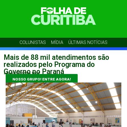
COLUNISTAS
MÍDIA
ÚLTIMAS NOTÍCIAS
Mais de 88 mil atendimentos são
realizados pelo Programa do
Governo no Paraná
admin
01/07/2026
16:02
NOSSO GRUPO! ENTRE AGORA!