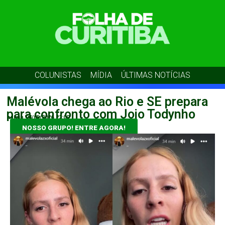
COLUNISTAS
MÍDIA
ÚLTIMAS NOTÍCIAS
Malévola chega ao Rio e SE prepara
para confronto com Jojo Todynho
admin
04/05/2026
22:00
NOSSO GRUPO! ENTRE AGORA!