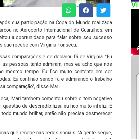
V
 após sua participação na Copa do Mundo realizada
rcou no Aeroporto Internacional de Guarulhos, em
veitou a oportunidade para falar sobre seu sucesso
s que recebe com Virginia Fonseca.
ssas comparações e se declarou fã de Virginia. "Eu
ue as pessoas tanto admiram, mas eu acho que nós
ao mesmo tempo. Eu fico muito contente em ser
odas. Eu continuo sendo fã e admirando o trabalho
ssa comparação", disse Mari.
nseca, Mari também comentou sobre o tom negativo
estão de descredibilizar, eu fico muito infeliz. E
a todo mundo brilhar, então não precisa desmerecer
icas que recebe nas redes sociais. "A gente segue,