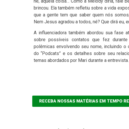
né, aquela coisa… Como a Melody diria, fale b
brincou. Ela também refletiu sobre a vida exp
que a gente tem que saber quem nós somos, 
Nem Jesus agradou a todos, né? Que dirá eu, ent
A influenciadora também abordou sua fase at
sobre possíveis contatos que fez durant
polêmicas envolvendo seu nome, incluindo o 
do “Podcats” e os detalhes sobre seu relac
temas abordados por Mari durante a entrevista.
RECEBA NOSSAS MATÉRIAS EM TEMPO R