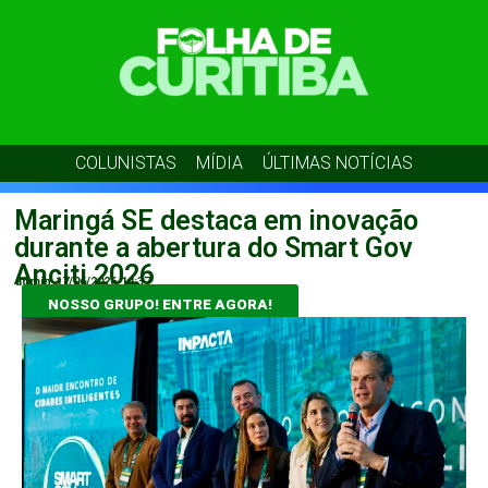
COLUNISTAS
MÍDIA
ÚLTIMAS NOTÍCIAS
Maringá SE destaca em inovação
durante a abertura do Smart Gov
Anciti 2026
admin
17/06/2026
14:37
NOSSO GRUPO! ENTRE AGORA!