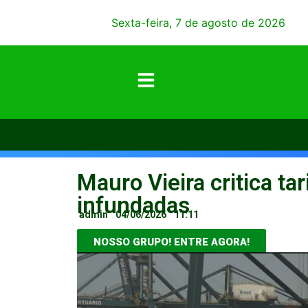
Sexta-feira, 7 de agosto de 2026
Mauro Vieira critica t
infundadas
admin
04/06/2026
11:11
NOSSO GRUPO! ENTRE AGORA!