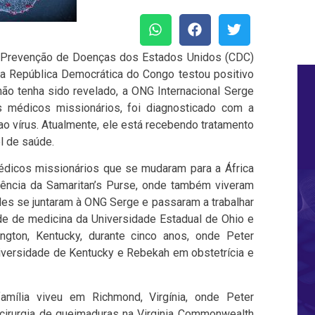
 e Prevenção de Doenças dos Estados Unidos (CDC)
a República Democrática do Congo testou positivo
não tenha sido revelado, a ONG Internacional Serge
s médicos missionários, foi diagnosticado com a
o vírus. Atualmente, ele está recebendo tratamento
l de saúde.
édicos missionários que se mudaram para a África
ncia da Samaritan’s Purse, onde também viveram
les se juntaram à ONG Serge e passaram a trabalhar
e de medicina da Universidade Estadual de Ohio e
gton, Kentucky, durante cinco anos, onde Peter
niversidade de Kentucky e Rebekah em obstetrícia e
mília viveu em Richmond, Virgínia, onde Peter
cirurgia de queimaduras na Virginia Commonwealth