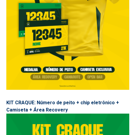
KIT CRAQUE: Número de peito + chip eletrônico +
Camiseta + Área Recovery