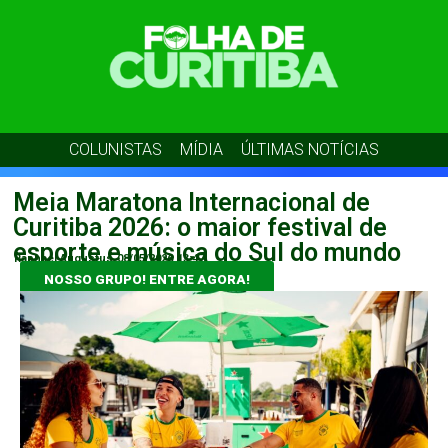
COLUNISTAS
MÍDIA
ÚLTIMAS NOTÍCIAS
Meia Maratona Internacional de
Curitiba 2026: o maior festival de
esporte e música do Sul do mundo
Raphael Augustus
08/05/2026
13:47
NOSSO GRUPO! ENTRE AGORA!