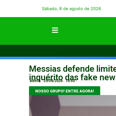
Sábado, 8 de agosto de 2026
Messias defende limit
inquérito das fake new
admin
29/04/2026
14:50
NOSSO GRUPO! ENTRE AGORA!