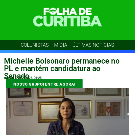
COLUNISTAS
MÍDIA
ÚLTIMAS NOTÍCIAS
Michelle Bolsonaro permanece no
PL e mantém candidatura ao
Senado
admin
01/07/2026
01:25
NOSSO GRUPO! ENTRE AGORA!