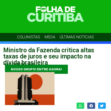
COLUNISTAS
MÍDIA
ÚLTIMAS NOTÍCIAS
Ministro da Fazenda critica altas
taxas de juros e seu impacto na
dívida brasileira
admin
23/05/2026
06:36
NOSSO GRUPO! ENTRE AGORA!