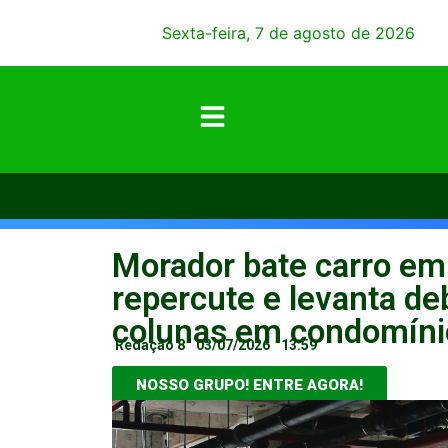
Sexta-feira, 7 de agosto de 2026
Morador bate carro em 
repercute e levanta de
colunas em condomíni
Redação 8
03/07/2026
13:59
NOSSO GRUPO! ENTRE AGORA!