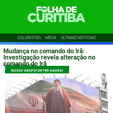
COLUNISTAS
MÍDIA
ÚLTIMAS NOTÍCIAS
Mudança no comando do Irã:
Investigação revela alteração no
comando do Irã
admin
09/05/2026
23:15
NOSSO GRUPO! ENTRE AGORA!