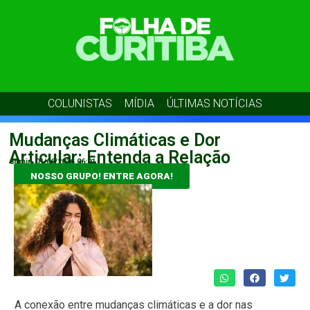
COLUNISTAS
MÍDIA
ÚLTIMAS NOTÍCIAS
Mudanças Climáticas e Dor
Articular: Entenda a Relação
admin
01/06/2026
06:01
NOSSO GRUPO! ENTRE AGORA!
A conexão entre mudanças climáticas e a dor nas