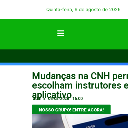
Quinta-feira, 6 de agosto de 2026
Mudanças na CNH per
escolham instrutores e
aplicativo
admin
06/05/2026
16:00
NOSSO GRUPO! ENTRE AGORA!