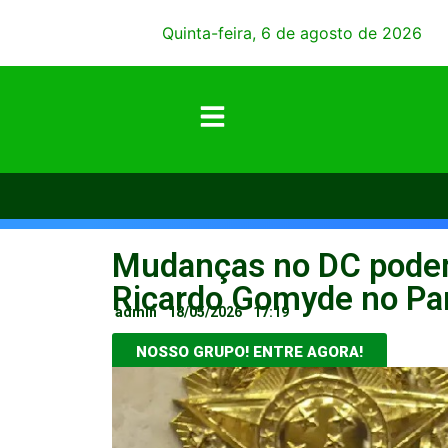
Quinta-feira, 6 de agosto de 2026
Mudanças no DC podem 
Ricardo Gomyde no Pa
admin
18/05/2026
17:19
NOSSO GRUPO! ENTRE AGORA!