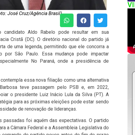
V
to: José Cruz/Agência Brasil)
do candidato Aldo Rabelo pode resultar em sua
ia Cristã (DC). O diretório nacional do partido já
ta de uma legenda, permitindo que ele concorra a
o por São Paulo. Essa mudança pode impactar
 especialmente No Paraná, onde a presidência de
, contempla essa nova filiação como uma alternativa
, Barbosa teve passagem pelo PSB e, em 2022,
oiar o presidente Luiz Inácio Lula da Silva (PT). A
tégia para as próximas eleições pode estar sendo
ssidade de renovação de lideranças.
 passadas foi aquém das expectativas. O partido
ara a Câmara Federal e a Assembleia Legislativa do
o comando do partido pouco antes do fim do prazo