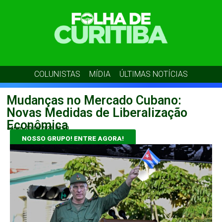
COLUNISTAS
MÍDIA
ÚLTIMAS NOTÍCIAS
Mudanças no Mercado Cubano:
Novas Medidas de Liberalização
Econômica
admin
20/06/2026
03:50
NOSSO GRUPO! ENTRE AGORA!