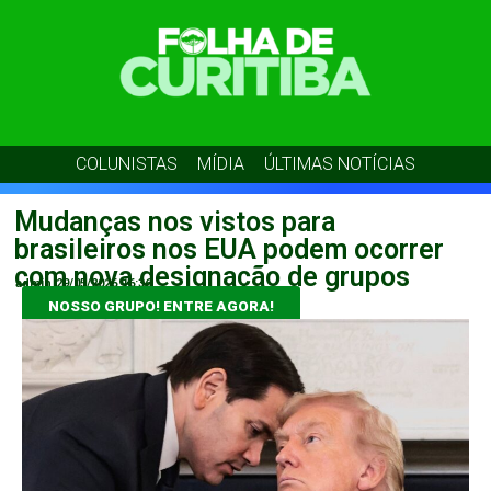
COLUNISTAS
MÍDIA
ÚLTIMAS NOTÍCIAS
Mudanças nos vistos para
brasileiros nos EUA podem ocorrer
com nova designação de grupos
admin
29/05/2026
16:36
NOSSO GRUPO! ENTRE AGORA!