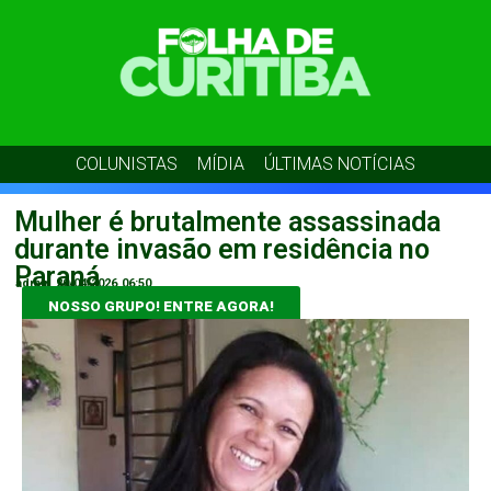
COLUNISTAS
MÍDIA
ÚLTIMAS NOTÍCIAS
Mulher é brutalmente assassinada
durante invasão em residência no
Paraná
admin
20/04/2026
06:50
NOSSO GRUPO! ENTRE AGORA!