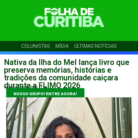
COLUNISTAS
MÍDIA
ÚLTIMAS NOTÍCIAS
Nativa da Ilha do Mel lança livro que
preserva memórias, histórias e
tradições da comunidade caiçara
durante a FLIMO 2026
Angélica
03/06/2026
11:06
NOSSO GRUPO! ENTRE AGORA!