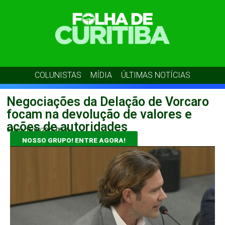
COLUNISTAS
MÍDIA
ÚLTIMAS NOTÍCIAS
Negociações da Delação de Vorcaro
focam na devolução de valores e
ações de autoridades
admin
16/04/2026
08:45
NOSSO GRUPO! ENTRE AGORA!