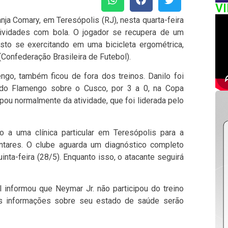
V
anja Comary, em Teresópolis (RJ), nesta quarta-feira
tividades com bola. O jogador se recupera de um
visto se exercitando em uma bicicleta ergométrica,
onfederação Brasileira de Futebol).
go, também ficou de fora dos treinos. Danilo foi
a do Flamengo sobre o Cusco, por 3 a 0, na Copa
pou normalmente da atividade, que foi liderada pelo
a uma clínica particular em Teresópolis para a
ares. O clube aguarda um diagnóstico completo
inta-feira (28/5). Enquanto isso, o atacante seguirá
l informou que Neymar Jr. não participou do treino
ais informações sobre seu estado de saúde serão