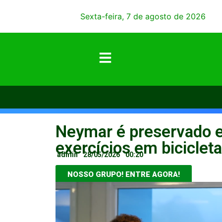
Sexta-feira, 7 de agosto de 2026
Neymar é preservado e
exercícios em bicicleta
admin
28/05/2026
00:20
NOSSO GRUPO! ENTRE AGORA!