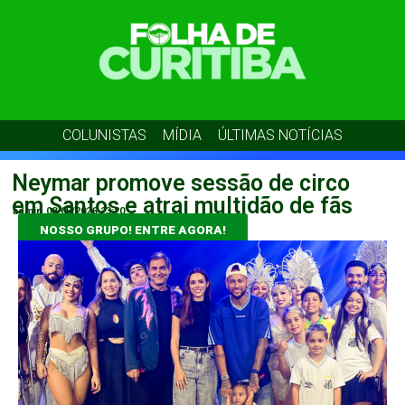
COLUNISTAS
MÍDIA
ÚLTIMAS NOTÍCIAS
Neymar promove sessão de circo
em Santos e atrai multidão de fãs
admin
08/05/2026
23:20
NOSSO GRUPO! ENTRE AGORA!