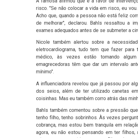
A famosa afirmou que é a favor de intervenç
risco. "Se não colocar a vida em risco, eu v
Acho que, quando a pessoa não está feliz com
de melhorar", declarou. Bahls ressaltou a i
exames adequados antes de se submeter a ciru
Nicole também alertou sobre a necessidad
eletrocardiograma, tudo tem que fazer par
médico, às vezes estão tomando algum
emagrecedoras têm que dar um intervalo ante
mínimo".
A influenciadora revelou que já passou por a
dos seios, além de ter utilizado canetas ema
coisinhas. Mas eu também corro atrás das minh
Bahls também comentou sobre a pressão que 
tenho filho, tenho sobrinhos. Às vezes pergun
cobrança, mas estou bem tranquila em relaç
agora, eu não estou pensando em ter filhos, 