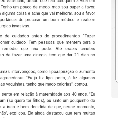
ões estéticas, desde que não coloquem a vida em
ou. Tenho um pouco de medo, mas sou super a favor.
 alguma coisa e acha que vai melhorar, sou a favor
mportância de procurar um bom médico e realizar
rgias invasivas.
e de cuidados antes de procedimentos: "Fazer
a tomar cuidado. Tem pessoas que mentem para o
 remédio que não pode. Até essas canetas
s de fazer uma cirurgia, tem que dar 21 dias no
lgumas intervenções, como lipoaspiração e aumento
grecedoras. "Eu já fiz lipo, peito, já fiz algumas
as vaquinhas, tenho queimado calorias", contou.
sente em relação à maternidade aos 40 anos. "Eu
tam (se quero ter filhos), eu sinto um pouquinho de
ão a isso e bem decidida de que, nesse momento,
não", explicou. Ela ainda destacou que tem muitas