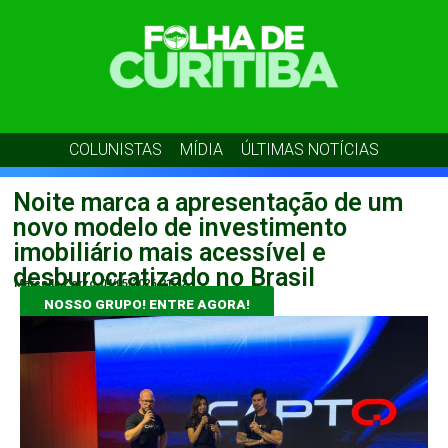
COLUNISTAS
MÍDIA
ÚLTIMAS NOTÍCIAS
Noite marca a apresentação de um
novo modelo de investimento
imobiliário mais acessível e
desburocratizado no Brasil
Marcella Zorzo
04/05/2026
21:42
NOSSO GRUPO! ENTRE AGORA!