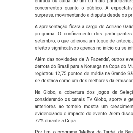
entrada ou saída de um ou mais participantes
concorrentes quanto o público. A expectat
surpresa, movimentando a disputa desde os pri
A apresentação ficará a cargo de Adriane Gali
programa. O confinamento dos participante
setembro, o que adiciona um toque de antecip
efeitos significativos apenas no início ou se i
Além das novidades de ‘A Fazenda’, outros ev
derrota do Brasil para a Noruega na Copa do M
registrou 12,75 pontos de média na Grande Sã
se destaca como um dos melhores da emissora
Na Globo, a cobertura dos jogos da Seleçã
considerando os canais TV Globo, sportv e 
anteriores ao torneio mostra um crescime
evidenciando o impacto do evento. Além disso
72% durante a Copa.
Por fim, o programa ‘Melhor da Tarde’, da Ba