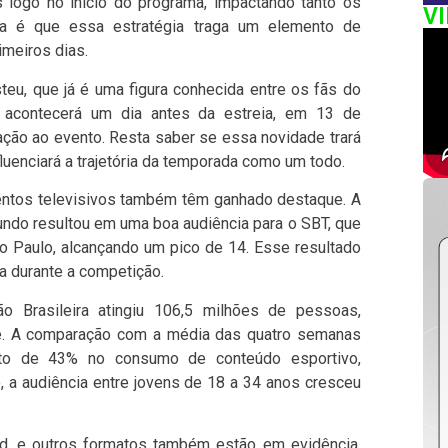
 logo no início do programa, impactando tanto os
V
iva é que essa estratégia traga um elemento de
meiros dias.
steu, que já é uma figura conhecida entre os fãs do
s acontecerá um dia antes da estreia, em 13 de
ação ao evento. Resta saber se essa novidade trará
nfluenciará a trajetória da temporada como um todo.
entos televisivos também têm ganhado destaque. A
undo resultou em uma boa audiência para o SBT, que
o Paulo, alcançando um pico de 14. Esse resultado
 durante a competição.
o Brasileira atingiu 106,5 milhões de pessoas,
ge. A comparação com a média das quatro semanas
nto de 43% no consumo de conteúdo esportivo,
, a audiência entre jovens de 18 a 34 anos cresceu
nd, e outros formatos também estão em evidência,