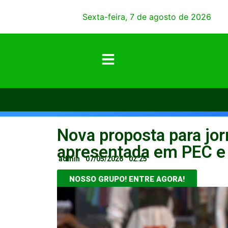
Sexta-feira, 7 de agosto de 2026
Nova proposta para jor
apresentada em PEC e 
admin
07/05/2026
02:25
NOSSO GRUPO! ENTRE AGORA!