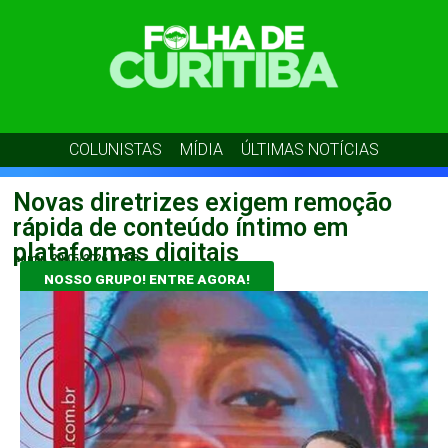
COLUNISTAS
MÍDIA
ÚLTIMAS NOTÍCIAS
Novas diretrizes exigem remoção
rápida de conteúdo íntimo em
plataformas digitais
admin
20/05/2026
17:08
NOSSO GRUPO! ENTRE AGORA!