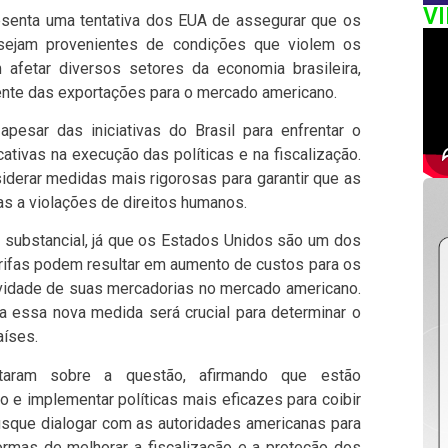
V
esenta uma tentativa dos EUA de assegurar que os
ejam provenientes de condições que violem os
m afetar diversos setores da economia brasileira,
te das exportações para o mercado americano.
pesar das iniciativas do Brasil para enfrentar o
cativas na execução das políticas e na fiscalização.
iderar medidas mais rigorosas para garantir que as
s a violações de direitos humanos.
substancial, já que os Estados Unidos são um dos
tarifas podem resultar em aumento de custos para os
tividade de suas mercadorias no mercado americano.
 a essa nova medida será crucial para determinar o
aíses.
staram sobre a questão, afirmando que estão
 e implementar políticas mais eficazes para coibir
busque dialogar com as autoridades americanas para
formas de melhorar a fiscalização e a proteção dos