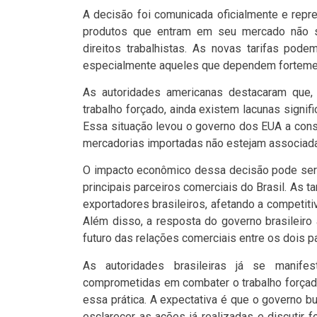
A decisão foi comunicada oficialmente e repr
produtos que entram em seu mercado não s
direitos trabalhistas. As novas tarifas pode
especialmente aqueles que dependem fortemen
As autoridades americanas destacaram que, a
trabalho forçado, ainda existem lacunas signifi
Essa situação levou o governo dos EUA a cons
mercadorias importadas não estejam associada
O impacto econômico dessa decisão pode ser 
principais parceiros comerciais do Brasil. As 
exportadores brasileiros, afetando a competi
Além disso, a resposta do governo brasileiro
futuro das relações comerciais entre os dois p
As autoridades brasileiras já se manife
comprometidas em combater o trabalho forçado
essa prática. A expectativa é que o governo 
esclarecer as ações já realizadas e discutir 