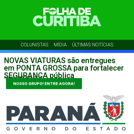
COLUNISTAS
MÍDIA
ÚLTIMAS NOTÍCIAS
NOVAS VIATURAS são entregues
em PONTA GROSSA para fortalecer
SEGURANÇA pública
admin
24/05/2026
10:17
NOSSO GRUPO! ENTRE AGORA!