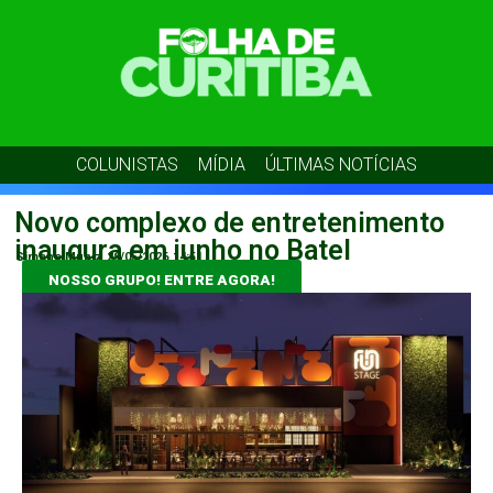
COLUNISTAS
MÍDIA
ÚLTIMAS NOTÍCIAS
Novo complexo de entretenimento
inaugura em junho no Batel
Simone Muniz
29/05/2026
14:51
NOSSO GRUPO! ENTRE AGORA!