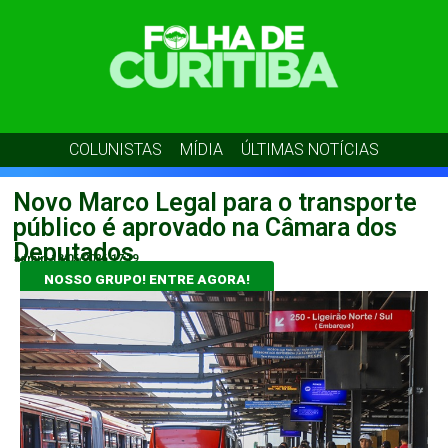
COLUNISTAS
MÍDIA
ÚLTIMAS NOTÍCIAS
Novo Marco Legal para o transporte
público é aprovado na Câmara dos
Deputados
admin
18/05/2026
17:19
NOSSO GRUPO! ENTRE AGORA!