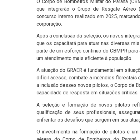
O Corpo de Bombeiros Militar do Paraná (CBM
que integrarão o Grupo de Resgate Aéreo 
concurso interno realizado em 2025, marcando
corporação.
Após a conclusão da seleção, os novos integra
que os capacitará para atuar nas diversas mi
parte de um esforço contínuo do CBMPR para a
um atendimento mais eficiente à população.
A atuação do GRAER é fundamental em situaçõ
difícil acesso, combate a incêndios floresta
a inclusão desses novos pilotos, o Corpo de B
capacidade de resposta em situações críticas.
A seleção e formação de novos pilotos re
qualificação de seus profissionais, assegur
enfrentar os desafios que surgem em sua atuaç
O investimento na formação de pilotos é um
aéreas do Corpo de Bombeiros do Paraná, 