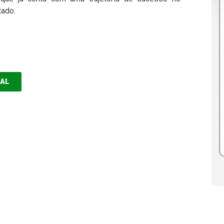
tado.
EAL