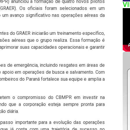
PR) anunciou a formação de quatro novos pilotos
V
(GRAER). Os oficiais foram selecionados em um
 um avanço significativo nas operações aéreas da
ntes do GRAER iniciarão um treinamento específico,
ssões aéreas que o grupo realiza. Essa formação é
primorar suas capacidades operacionais e garantir
es de emergência, incluindo resgates em áreas de
is e apoio em operações de busca e salvamento. Com
ombeiros do Paraná fortalece sua equipe e amplia a
fletem o compromisso do CBMPR em investir na
ando que a corporação esteja sempre pronta para
ão diária.
 passo importante para a evolução das operações
que já conta com uma trajetória de sucesso no