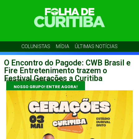
COLUNISTAS
MÍDIA
ÚLTIMAS NOTÍCIAS
O Encontro do Pagode: CWB Brasil e
Fire Entretenimento trazem o
Festival Gerações a Curitiba
Raphael Augustus
30/04/2026
07:12
NOSSO GRUPO! ENTRE AGORA!