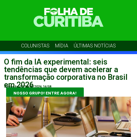
COLUNISTAS
MÍDIA
ÚLTIMAS NOTÍCIAS
O fim da IA experimental: seis
tendências que devem acelerar a
transformação corporativa no Brasil
em 2026
Redação 07
18/05/2026
16:58
NOSSO GRUPO! ENTRE AGORA!