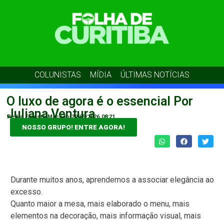
COLUNISTAS
MÍDIA
ÚLTIMAS NOTÍCIAS
O luxo de agora é o essencial Por
Juliana Ventura
Pedro Ernesto Macedo
29/05/2026
08:21
NOSSO GRUPO! ENTRE AGORA!
Durante muitos anos, aprendemos a associar elegância ao
excesso.
Quanto maior a mesa, mais elaborado o menu, mais
elementos na decoração, mais informação visual, mais