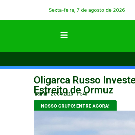
Sexta-feira, 7 de agosto de 2026
Oligarca Russo Invest
Estreito de Ormuz
admin
27/04/2026
11:40
NOSSO GRUPO! ENTRE AGORA!