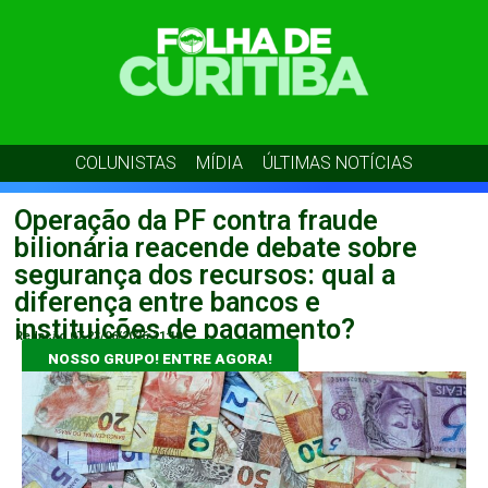
COLUNISTAS
MÍDIA
ÚLTIMAS NOTÍCIAS
Operação da PF contra fraude
bilionária reacende debate sobre
segurança dos recursos: qual a
diferença entre bancos e
instituições de pagamento?
Redação 07
23/06/2026
11:10
NOSSO GRUPO! ENTRE AGORA!