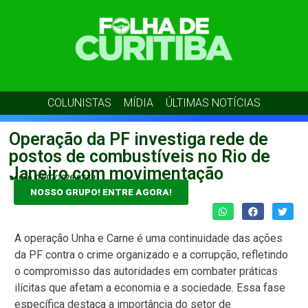
COLUNISTAS
MÍDIA
ÚLTIMAS NOTÍCIAS
Operação da PF investiga rede de
postos de combustíveis no Rio de
Janeiro com movimentação
admin
07/07/2026
07:39
NOSSO GRUPO! ENTRE AGORA!
A operação Unha e Carne é uma continuidade das ações
da PF contra o crime organizado e a corrupção, refletindo
o compromisso das autoridades em combater práticas
ilícitas que afetam a economia e a sociedade. Essa fase
específica destaca a importância do setor de