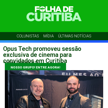
COLUNISTAS
MÍDIA
ÚLTIMAS NOTÍCIAS
Opus Tech promoveu sessão
exclusiva de cinema para
convidados em Curitiba
Kel Braga
27/05/2026
16:25
NOSSO GRUPO! ENTRE AGORA!