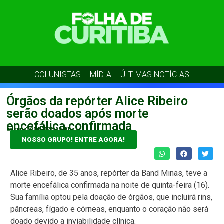
COLUNISTAS
MÍDIA
ÚLTIMAS NOTÍCIAS
Órgãos da repórter Alice Ribeiro
serão doados após morte
encefálica confirmada
admin
17/04/2026
10:00
NOSSO GRUPO! ENTRE AGORA!
Alice Ribeiro, de 35 anos, repórter da Band Minas, teve a
morte encefálica confirmada na noite de quinta-feira (16).
Sua família optou pela doação de órgãos, que incluirá rins,
pâncreas, fígado e córneas, enquanto o coração não será
doado devido a inviabilidade clínica.