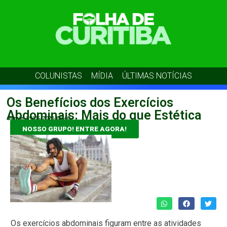
COLUNISTAS
MÍDIA
ÚLTIMAS NOTÍCIAS
Os Benefícios dos Exercícios
Abdominais: Mais do que Estética
admin
29/05/2026
05:40
NOSSO GRUPO! ENTRE AGORA!
Os exercícios abdominais figuram entre as atividades