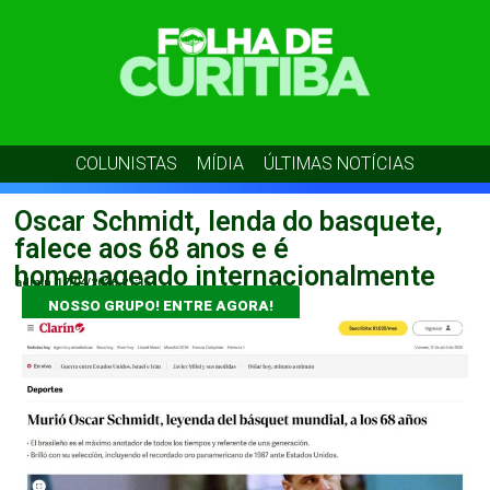
COLUNISTAS
MÍDIA
ÚLTIMAS NOTÍCIAS
Oscar Schmidt, lenda do basquete,
falece aos 68 anos e é
homenageado internacionalmente
admin
17/04/2026
21:15
NOSSO GRUPO! ENTRE AGORA!