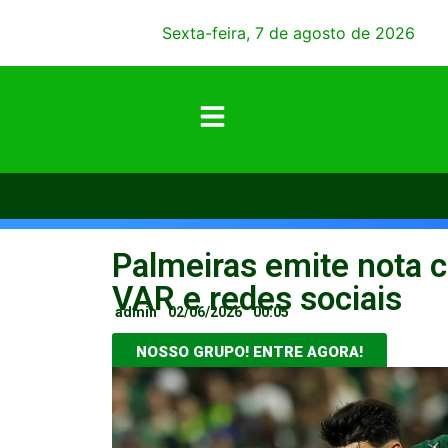
Sexta-feira, 7 de agosto de 2026
Palmeiras emite nota c
VAR e redes sociais
admin
02/06/2026
00:05
NOSSO GRUPO! ENTRE AGORA!